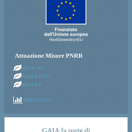
Attuazione Misure PNRR
M2C4 – I4.1
M2C4-I4.2_057
M2C4-I4.4
REPORTISTICA
GAIA fa parte di