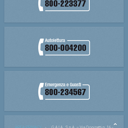
AREA PRIVACY
- G.A.I.A . S.p.A. – Via Donizetti n. 16 -