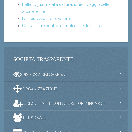
Dalla fognatura alla depurazione, il viaggio delle
acque reflue
La sicurezza come valore
Contabilità e controllo, motore per le decisioni
SOCIETA TRASPARENTE
DISPOSIZIONI GENERALI
ORGANIZZAZIONE
CONSULENTI E COLLABORATORI / INCARICHI
PERSONALE