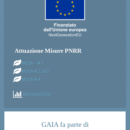
Attuazione Misure PNRR
M2C4 – I4.1
M2C4-I4.2_057
M2C4-I4.4
REPORTISTICA
GAIA fa parte di