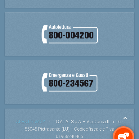
AREA PRIVACY
- G.A.I.A . S.p.A. – Via Donizetti n. 16 -
55045 Pietrasanta (LU) – Codice fiscale e P.iva
01966240465