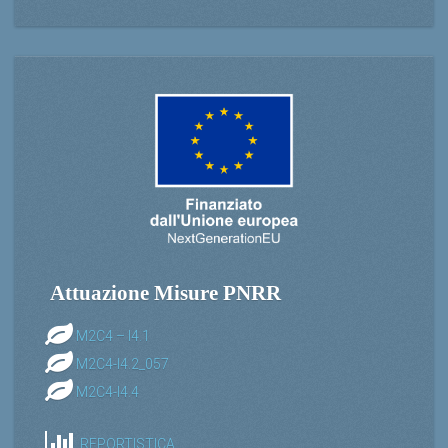
Attuazione Misure PNRR
M2C4 – I4.1
M2C4-I4.2_057
M2C4-I4.4
REPORTISTICA