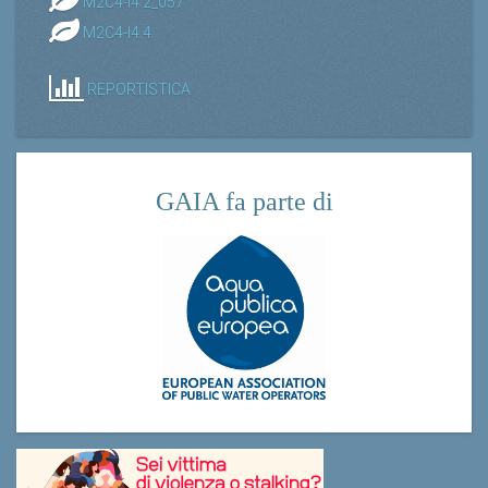
M2C4-I4.2_057
M2C4-I4.4
REPORTISTICA
GAIA fa parte di