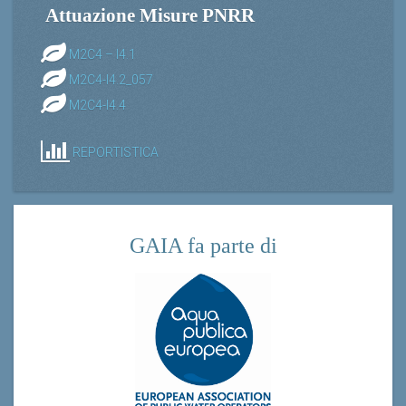
Attuazione Misure PNRR
M2C4 – I4.1
M2C4-I4.2_057
M2C4-I4.4
REPORTISTICA
GAIA fa parte di