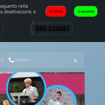
roseguento nella
a disattivazione, è
Io rifiuto
Io accetto
ulare
Numeri verdi gratuiti anche da cellulare
QUA
CONTATTI