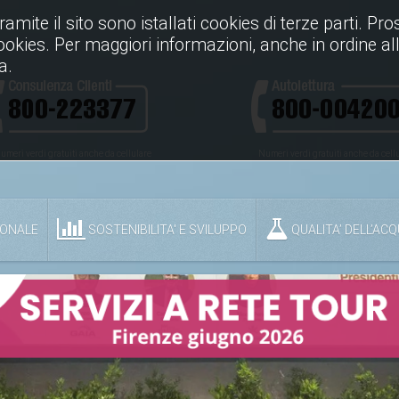
Tramite il sito sono istallati cookies di terze parti. P
cookies. Per maggiori informazioni, anche in ordine all
a.
umeri verdi gratuiti anche da cellulare
Numeri verdi gratuiti anche da cell
IONALE
SOSTENIBILITA' E SVILUPPO
QUALITA’ DELL’AC