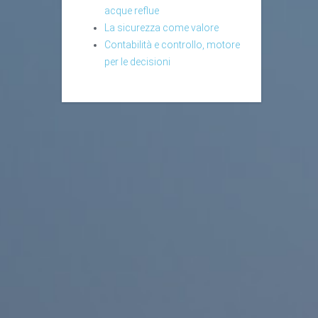
acque reflue
La sicurezza come valore
Contabilità e controllo, motore
per le decisioni