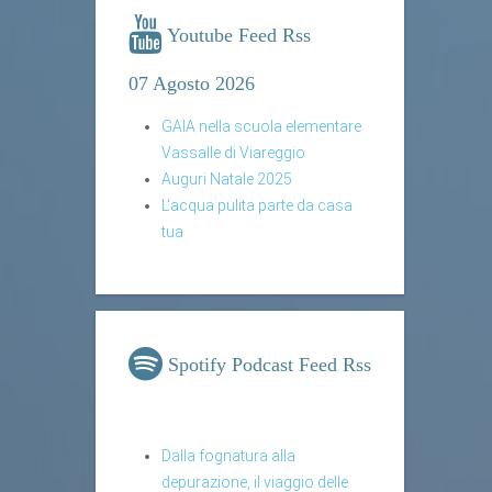
Youtube Feed Rss
07 Agosto 2026
GAIA nella scuola elementare
Vassalle di Viareggio
Auguri Natale 2025
L'acqua pulita parte da casa
tua
Spotify Podcast Feed Rss
Dalla fognatura alla
depurazione, il viaggio delle