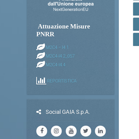
Attuazione Misure
PNRR
M2C4 – I4.1
M2C4-I4.2_057
M2C4-I4.4
REPORTISTICA
Social GAIA S.p.A.