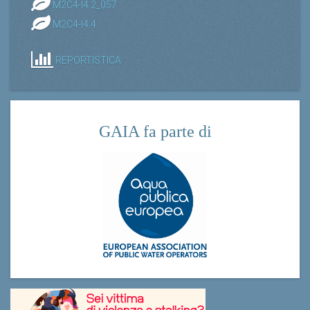
M2C4-I4.2_057
M2C4-I4.4
REPORTISTICA
GAIA fa parte di