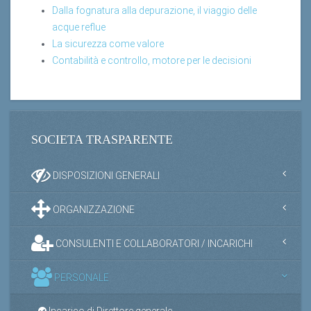
Dalla fognatura alla depurazione, il viaggio delle
acque reflue
La sicurezza come valore
Contabilità e controllo, motore per le decisioni
SOCIETA TRASPARENTE
DISPOSIZIONI GENERALI
ORGANIZZAZIONE
CONSULENTI E COLLABORATORI / INCARICHI
PERSONALE
Incarico di Direttore generale