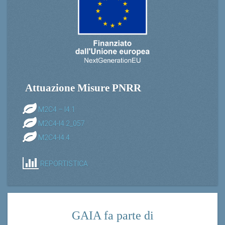
Attuazione Misure PNRR
M2C4 – I4.1
M2C4-I4.2_057
M2C4-I4.4
REPORTISTICA
GAIA fa parte di