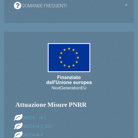
DOMANDE FREQUENTI
Attuazione Misure PNRR
M2C4 – I4.1
M2C4-I4.2_057
M2C4-I4.4