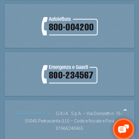
AREA PRIVACY
- G.A.I.A . S.p.A. – Via Donizetti n. 16 -
55045 Pietrasanta (LU) – Codice fiscale e P.iva
01966240465