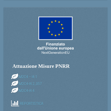
Attuazione Misure PNRR
M2C4 – I4.1
M2C4-I4.2_057
M2C4-I4.4
REPORTISTICA