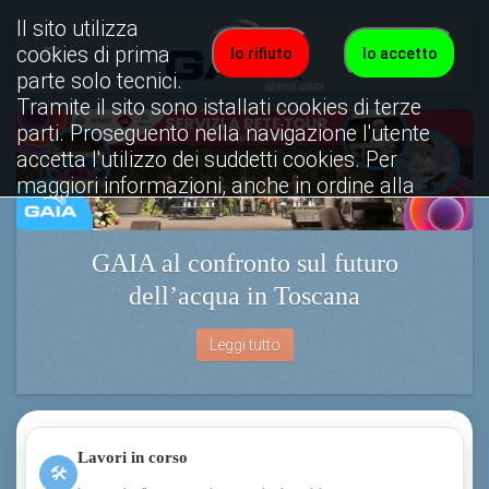
Il sito utilizza
cookies di prima
Io rifiuto
Io accetto
parte solo tecnici.
Tramite il sito sono istallati cookies di terze
parti. Proseguento nella navigazione l'utente
accetta l'utilizzo dei suddetti cookies. Per
maggiori informazioni, anche in ordine alla
disattivazione, è possibile consultare
l'informativa cookies completa.
GAIA al confronto sul futuro
Visualizza informativa completa.
dell’acqua in Toscana
Leggi tutto
Lavori in corso
🛠