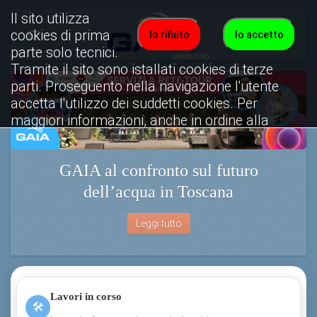
Il sito utilizza
cookies di prima
Io rifiuto
Io accetto
parte solo tecnici.
Tramite il sito sono istallati cookies di terze
parti. Proseguento nella navigazione l'utente
accetta l'utilizzo dei suddetti cookies. Per
maggiori informazioni, anche in ordine alla
disattivazione, è possibile consultare
l'informativa cookies completa.
GAIA al confronto sul futuro
Visualizza informativa completa.
dell’acqua in Toscana
Leggi tutto
Lavori in corso
🛠