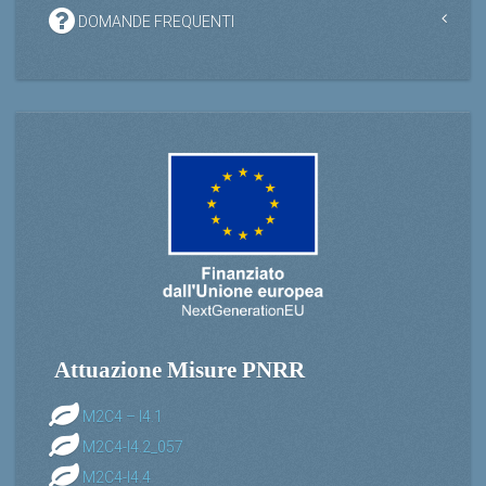
DOMANDE FREQUENTI
Attuazione Misure PNRR
M2C4 – I4.1
M2C4-I4.2_057
M2C4-I4.4