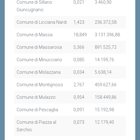
Comune di Sillano
0,021
3.460,90
Giuncugnano
Comune di Licciana Nardi
1,423
236.372,58
Comune di Massa
18,849
3.131.396,88
Comune di Massarosa
5,366
891.525,72
Comune di Minucciano
0,085
14.199,76
Comune di Molazzana
0,034
5.638,14
Comune di Montignoso
2,767
459.627,66
Comune di Mulazzo
0,954
158.449,86
Comune di Pescaglia
0,091
15.192,98
Comune di Piazza al
0,073
12.179,40
Serchio