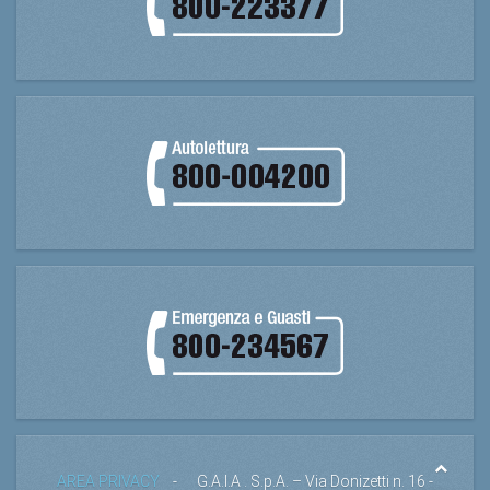
AREA PRIVACY
- G.A.I.A . S.p.A. – Via Donizetti n. 16 -