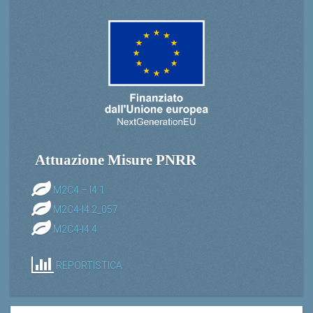
Attuazione Misure PNRR
M2C4 – I4.1
M2C4-I4.2_057
M2C4-I4.4
REPORTISTICA