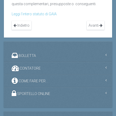
questa complementari, presupposte o conseguenti.
Leggi l’intero statuto di GAIA
Indietro
Avanti
BOLLETTA
CONTATORE
COME FARE PER...
SPORTELLO ONLINE