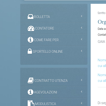
Scritt
BOLLETTA
Org
CONTATORE
Data 
Contat
COME FARE PER...
GAIA 
SPORTELLO ONLINE
Nomin
cui a
Nomin
CONTRATTO UTENZA
cui a
AGEVOLAZIONI
Di se
MODULISTICA