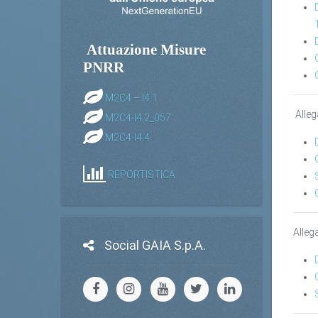
Attuazione Misure
PNRR
M2C4 – I4.1
Alleg
M2C4-I4.2_057
M2C4-I4.4
REPORTISTICA
Alleg
Social GAIA S.p.A.