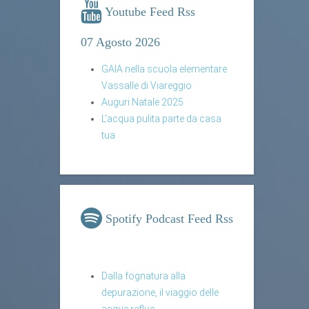
Youtube Feed Rss
07 Agosto 2026
GAIA nella scuola elementare
Vassalle di Viareggio
Auguri Natale 2025
L'acqua pulita parte da casa
tua
Spotify Podcast Feed Rss
Dalla fognatura alla
depurazione, il viaggio delle