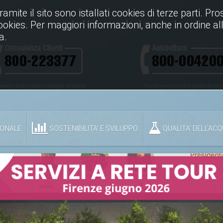
Tramite il sito sono istallati cookies di terze parti. P
cookies. Per maggiori informazioni, anche in ordine all
a.
umeri verdi gratuiti anche da cellulare
Numeri verdi gratuiti anche da cell
IONALE
SOSTENIBILITA' E SVILUPPO
QUALITA’ DELL’AC