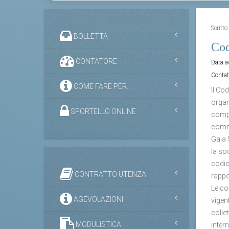
Scritt
BOLLETTA
Cod
CONTATORE
Data 
Contat
COME FARE PER...
Il Co
organ
SPORTELLO ONLINE
compo
commi
Gaia 
la so
codic
CONTRATTO UTENZA
rappor
Le co
AGEVOLAZIONI
vigen
collet
MODULISTICA
intern