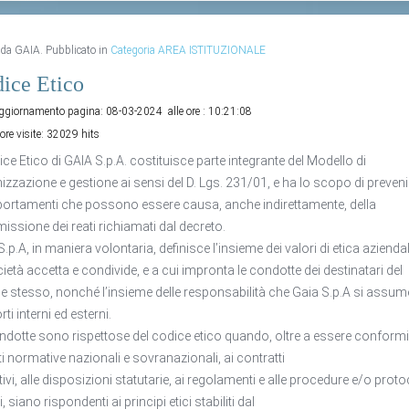
o da GAIA. Pubblicato in
Categoria AREA ISTITUZIONALE
ice Etico
aggiornamento pagina:
08-03-2024
alle ore :
10:21:08
ore visite:
32029 hits
dice Etico di GAIA S.p.A. costituisce parte integrante del Modello di
izzazione e gestione ai sensi del D. Lgs. 231/01, e ha lo scopo di prevenir
rtamenti che possono essere causa, anche indirettamente, della
ssione dei reati richiamati dal decreto.
S.p.A, in maniera volontaria, definisce l’insieme dei valori di etica azienda
cietà accetta e condivide, e a cui impronta le condotte dei destinatari del
e stesso, nonché l’insieme delle responsabilità che Gaia S.p.A si assum
ti interni ed esterni.
ndotte sono rispettose del codice etico quando, oltre a essere conformi 
ti normative nazionali e sovranazionali, ai contratti
tivi, alle disposizioni statutarie, ai regolamenti e alle procedure e/o proto
i, siano rispondenti ai principi etici stabiliti dal