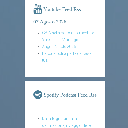
Youtube Feed Rss
07 Agosto 2026
GAIA nella scuola elementare
Vassalle di Viareggio
Auguri Natale 2025
L'acqua pulita parte da casa
tua
Spotify Podcast Feed Rss
Dalla fognatura alla
depurazione, il viaggio delle