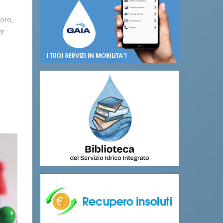
voro,
er