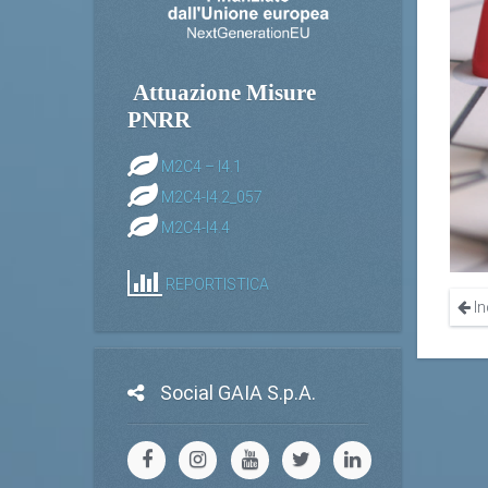
Attuazione Misure
PNRR
M2C4 – I4.1
M2C4-I4.2_057
M2C4-I4.4
REPORTISTICA
In
Social GAIA S.p.A.