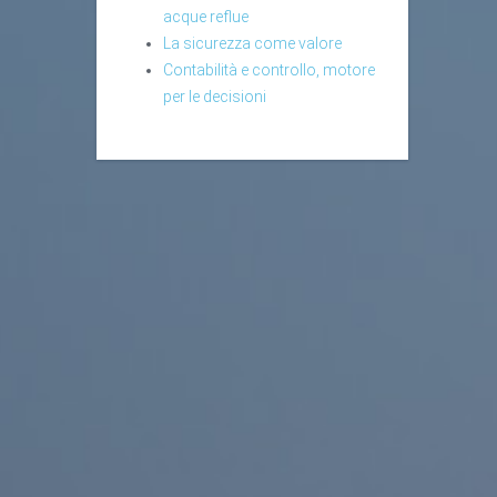
acque reflue
La sicurezza come valore
Contabilità e controllo, motore
per le decisioni