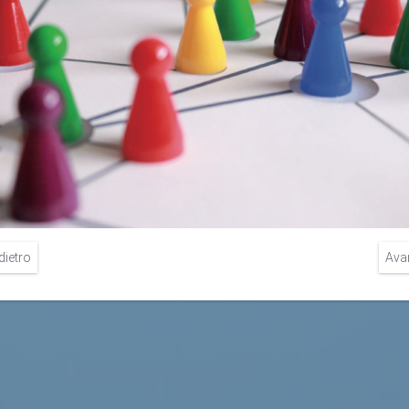
dietro
Ava