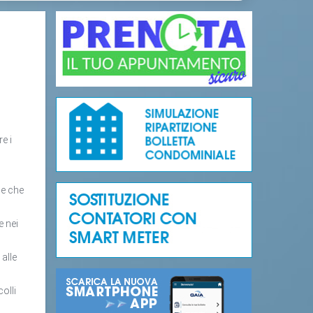
e i
le che
e nei
alle
colli