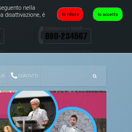
roseguento nella
a disattivazione, è
Io rifiuto
Io accetto
ulare
Numeri verdi gratuiti anche da cellulare
QUA
CONTATTI