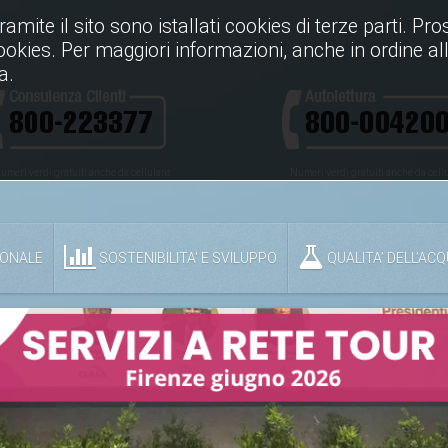
Tramite il sito sono istallati cookies di terze parti. P
cookies. Per maggiori informazioni, anche in ordine all
a.
umeri verdi gratuiti anche da cellulare
Numeri verdi gratuiti anche da cell
IONALE
SOSTENIBILITA' E SVILUPPO
QUALITA’ DELL’AC