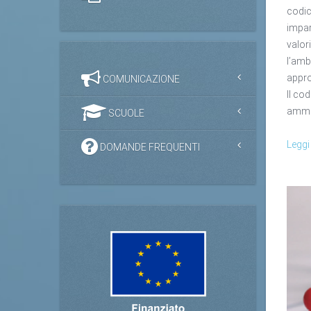
codic
impar
valor
l’ambi
approc
COMUNICAZIONE
Il co
ammin
SCUOLE
Leggi
DOMANDE FREQUENTI