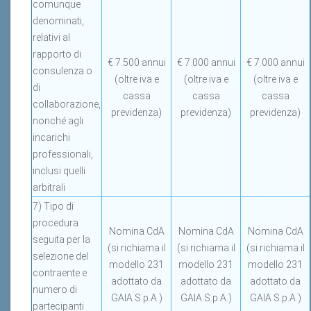
comunque
denominati,
relativi al
rapporto di
€ 7.500 annui
€ 7.000 annui
€ 7.000 annui
consulenza o
(oltre iva e
(oltre iva e
(oltre iva e
di
cassa
cassa
cassa
collaborazione,
previdenza)
previdenza)
previdenza)
nonché agli
incarichi
professionali,
inclusi quelli
arbitrali
7) Tipo di
procedura
Nomina CdA
Nomina CdA
Nomina CdA
seguita per la
(si richiama il
(si richiama il
(si richiama il
selezione del
modello 231
modello 231
modello 231
contraente e
adottato da
adottato da
adottato da
numero di
GAIA S.p.A.)
GAIA S.p.A.)
GAIA S.p.A.)
partecipanti