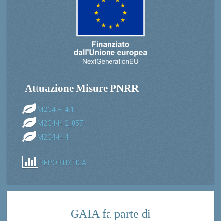
Attuazione Misure PNRR
M2C4 – I4.1
M2C4-I4.2_057
M2C4-I4.4
REPORTISTICA
GAIA fa parte di