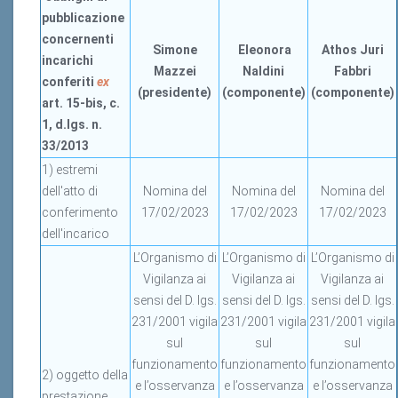
pubblicazione
concernenti
Simone
Eleonora
Athos Juri
incarichi
Mazzei
Naldini
Fabbri
conferiti
ex
(presidente)
(componente)
(componente)
art. 15-bis, c.
1, d.lgs. n.
33/2013
1) estremi
dell'atto di
Nomina del
Nomina del
Nomina del
conferimento
17/02/2023
17/02/2023
17/02/2023
dell'incarico
L’Organismo di
L’Organismo di
L’Organismo di
Vigilanza ai
Vigilanza ai
Vigilanza ai
sensi del D. lgs.
sensi del D. lgs.
sensi del D. lgs.
231/2001 vigila
231/2001 vigila
231/2001 vigila
sul
sul
sul
funzionamento
funzionamento
funzionamento
2) oggetto della
e l’osservanza
e l’osservanza
e l’osservanza
prestazione