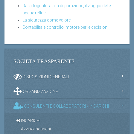
Dalla fognatura alla depurazione, il viaggio delle
acque reflue
La sicurezza come valore
Contabilità e controllo, motore per le decisioni
SOCIETA TRASPARENTE
DISPOSIZIONI GENERALI
ORGANIZZAZIONE
CONSULENTI E COLLABORATORI / INCARICHI
INCARICHI
Avviso Incarichi