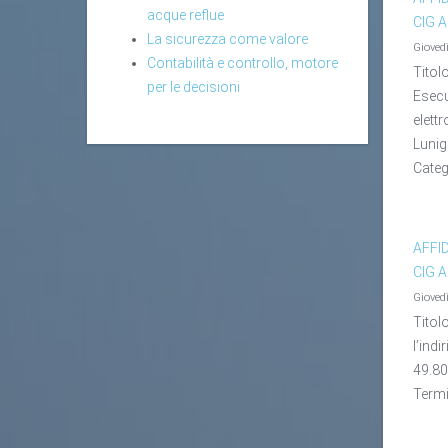
acque reflue
CIG 
La sicurezza come valore
Gioved
Contabilità e controllo, motore
Titol
per le decisioni
Esecu
elett
Lunig
Categ
AFFI
CIG 
Gioved
Titol
l’ind
49.80
Termi