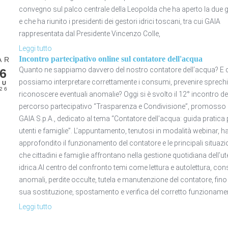
convegno sul palco centrale della Leopolda che ha aperto la due g
e che ha riunito i presidenti dei gestori idrici toscani, tra cui GAIA
rappresentata dal Presidente Vincenzo Colle,
Leggi tutto
Incontro partecipativo online sul contatore dell'acqua
AR
Quanto ne sappiamo davvero del nostro contatore dell’acqua? E
6
possiamo interpretare correttamente i consumi, prevenire sprechi
IU
26
riconoscere eventuali anomalie? Oggi si è svolto il 12° incontro de
percorso partecipativo “Trasparenza e Condivisione”, promosso
GAIA S.p.A., dedicato al tema “Contatore dell'acqua: guida pratica 
utenti e famiglie”. L’appuntamento, tenutosi in modalità webinar, h
approfondito il funzionamento del contatore e le principali situazi
che cittadini e famiglie affrontano nella gestione quotidiana dell’u
idrica.Al centro del confronto temi come lettura e autolettura, co
anomali, perdite occulte, tutela e manutenzione del contatore, fino 
sua sostituzione, spostamento e verifica del corretto funzioname
Leggi tutto