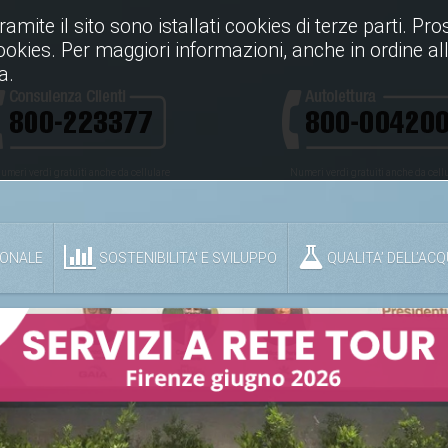
Tramite il sito sono istallati cookies di terze parti. P
cookies. Per maggiori informazioni, anche in ordine all
a.
umeri verdi gratuiti anche da cellulare
Numeri verdi gratuiti anche da cell
IONALE
SOSTENIBILITA' E SVILUPPO
QUALITA’ DELL’AC