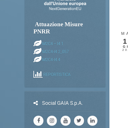
Attuazione Misure
PNRR
M
1
M2C4 – I4.1
G
20
M2C4-I4.2_057
M2C4-I4.4
REPORTISTICA
Social GAIA S.p.A.