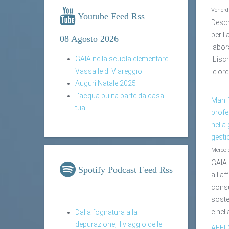
Venerd
Youtube Feed Rss
Descr
per l
08 Agosto 2026
labor
GAIA nella scuola elementare
:L'is
Vassalle di Viareggio
le or
Auguri Natale 2025
L'acqua pulita parte da casa
Manif
tua
profe
nella 
gesti
Mercol
GAIA 
Spotify Podcast Feed Rss
all’af
consu
sosten
e nel
Dalla fognatura alla
depurazione, il viaggio delle
AFFI