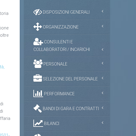
DISPOSIZIONI GENERALI
toria
ORGANIZZAZIONE
zione
oltre
CONSULENTI E
COLLABORATORI / INCARICHI
PERSONALE
tà,
SELEZIONE DEL PERSONALE
PERFORMANCE
 di
BANDI DI GARA E CONTRATTI
di
ffaria
BILANCI
8501-