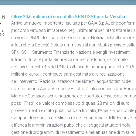
Oltre 20,6 milioni di euro dallo SFNIISSI per la Versilia
EN
Arriva un nuovo importante risultato per GAIA S.p.A., che conferma
7
percorso virtuoso intrapreso negli ultimi anni per intercettare le ri
GO
26
nazionali PNRR destinate al settore idrico. Notizia delle ultime ore 
infatti che la Società è stata ammessa al contributo previsto dallo
SFNIISSI – Strumento Finanziario Nazionale per gli Investimenti
Infrastrutturali e per la Sicurezza nel Settore Idrico, nell’ambito
dell’Investimento 4.5 del PNRR, ottenendo risorse pari a oltre 20,6
milioni di euro. Il contributo sarà destinato alla realizzazione
dell’intervento “Razionalizzazione dei sistemi acquedottistici del
comprensorio Apuo-Versiliese – Lotto 2: Interconnessione Forte 
Marmi e Camaiore per la riduzione delle portate derivate dal camp
pozzi I Frati”, del valore complessivo di quasi 28 milioni di euro. Il
provvedimento è stato pubblicato da Invitalia, l’Agenzia nazionale 
sviluppo di proprietà del Ministero dell’Economia e delle Finanze, 
affianca le amministrazioni pubbliche e i soggetti attuatori nella
gestione di programmi di investimento e nell’attuazione di misure