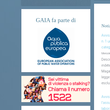
GAIA fa parte di
Noti
Avvis
n. 1 
categ
Mercol
Descr
indet
Magaz
legge
esclu
Avvis
l'ass
labor