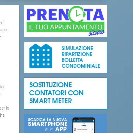
 il
sorse
è
dei
o
per lo
che