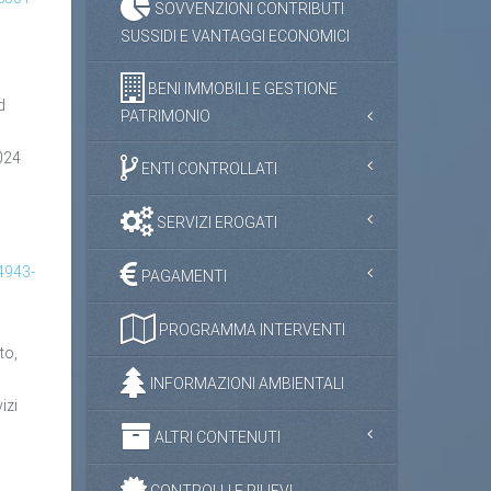
SOVVENZIONI CONTRIBUTI
SUSSIDI E VANTAGGI ECONOMICI
BENI IMMOBILI E GESTIONE
d
PATRIMONIO
2024
ENTI CONTROLLATI
SERVIZI EROGATI
4943-
PAGAMENTI
PROGRAMMA INTERVENTI
to,
INFORMAZIONI AMBIENTALI
vizi
ALTRI CONTENUTI
CONTROLLI E RILIEVI