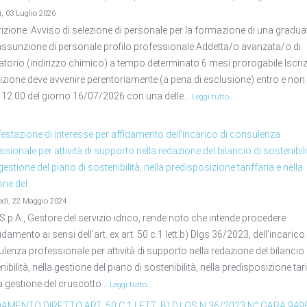
ì, 03 Luglio 2026
izione :Avviso di selezione di personale per la formazione di una gradua
'assunzione di personale profilo professionale Addetta/o avanzata/o di
atorio (indirizzo chimico) a tempo determinato 6 mesi prorogabile.Iscri
crizione deve avvenire perentoriamente (a pena di esclusione) entro e non 
e 12.00 del giorno 16/07/2026 con una delle...
Leggi tutto...
estazione di interesse per affidamento dell’incarico di consulenza
ssionale per attività di supporto nella redazione del bilancio di sostenibili
gestione del piano di sostenibilità, nella predisposizione tariffaria e nella
one del
edì, 22 Maggio 2024
S.p.A., Gestore del servizio idrico, rende noto che intende procedere
fidamento ai sensi dell’art. ex art. 50 c.1 lett.b) Dlgs 36/2023, dell’incarico
lenza professionale per attività di supporto nella redazione del bilancio 
ibilità, nella gestione del piano di sostenibilità, nella predisposizione tari
la gestione del cruscotto...
Leggi tutto...
DAMENTO DIRETTO ART. 50 C.1 LETT. B) D.LGS N.36/2023 N° GARA 949