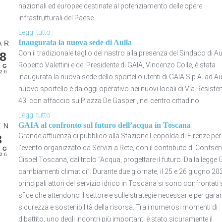
nazionali ed europee destinate al potenziamento delle opere
infrastrutturali del Paese.
Leggi tutto
Inaugurata la nuova sede di Aulla
AR
Con il tradizionale taglio del nastro alla presenza del Sindaco di Au
8
Roberto Valettini e del Presidente di GAIA, Vincenzo Colle, è stata
UG
26
inaugurata la nuova sede dello sportello utenti di GAIA S.p.A. ad Aull
nuovo sportello è da oggi operativo nei nuovi locali di Via Resiste
43, con affaccio su Piazza De Gasperi, nel centro cittadino.
Leggi tutto
GAIA al confronto sul futuro dell’acqua in Toscana
EN
Grande affluenza di pubblico alla Stazione Leopolda di Firenze per
3
l’evento organizzato da Servizi a Rete, con il contributo di Confserv
UG
26
Cispel Toscana, dal titolo “Acqua, progettare il futuro. Dalla legge Ga
cambiamenti climatici”. Durante due giornate, il 25 e 26 giugno 202
principali attori del servizio idrico in Toscana si sono confrontati 
sfide che attendono il settore e sulle strategie necessarie per garan
sicurezza e sostenibilità della risorsa. Tra i numerosi momenti di
dibattito, uno degli incontri più importanti è stato sicuramente il