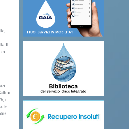
lla,
a. Il
nza
izi
lli ai
6, i
sulle
tire