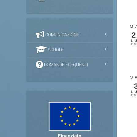
M
2
COMUNICAZIONE
L
20
SCUOLE
DOMANDE FREQUENTI
V
L
20