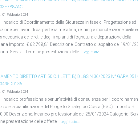
A03E7887AC
ì, 01 Febbraio 2024
o: Incarico di Coordinamento della Sicurezza in fase di Progettazione ed
zione per lavori di carpenteria metallica, relining e manutenzione civile e
romeccanica delle reti e degli impianti di fognatura e depurazione della
iana Importo: € 62.798,81 Descrizione: Contratto di appalto del 19/01/
oria: Servizi Termine presentazione delle...
Leggi tutto...
DAMENTO DIRETTO ART. 50 C.1 LETT. B) D.LGS N.36/2023 N° GARA 951
A0435D0136
ì, 01 Febbraio 2024
o: Incarico professionale per un’attività di consulenza per il coordinamen
irizzo e la pianificazione del Progetto Strategico Costa (PSC). Importo: €
0,00 Descrizione: Incarico professionale del 25/01/2024 Categoria: Ser
ne presentazione delle offerte:
Leggi tutto...