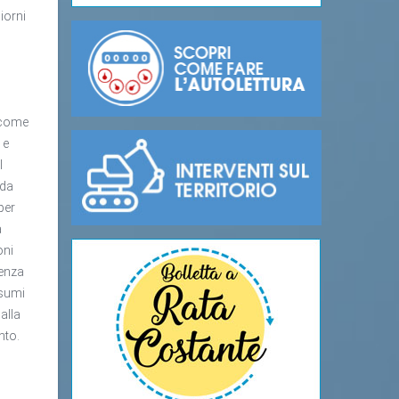
iorni
 come
 e
l
 da
per
a
oni
tenza
nsumi
alla
nto.