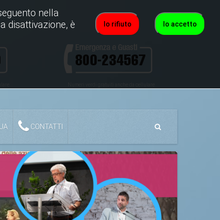
roseguento nella
a disattivazione, è
Io rifiuto
Io accetto
ulare
Numeri verdi gratuiti anche da cellulare
QUA
CONTATTI