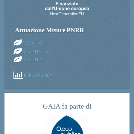
Attuazione Misure PNRR
M2C4 – I4.1
M2C4-I4.2_057
M2C4-I4.4
REPORTISTICA
GAIA fa parte di