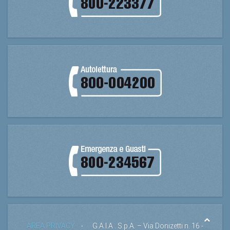
AREA PRIVACY
- G.A.I.A . S.p.A. – Via Donizetti n. 16 -