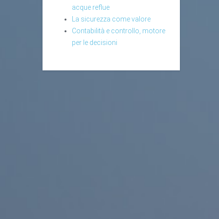
acque reflue
La sicurezza come valore
Contabilità e controllo, motore
per le decisioni