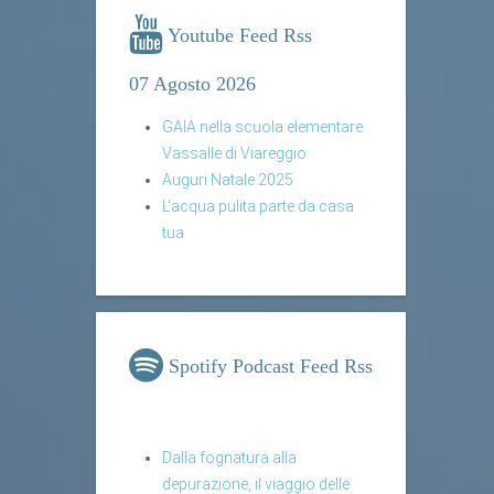
Youtube Feed Rss
07 Agosto 2026
GAIA nella scuola elementare
Vassalle di Viareggio
Auguri Natale 2025
L'acqua pulita parte da casa
tua
Spotify Podcast Feed Rss
Dalla fognatura alla
depurazione, il viaggio delle