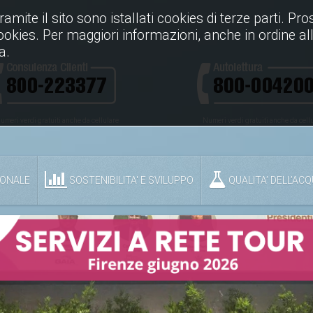
Tramite il sito sono istallati cookies di terze parti. P
cookies. Per maggiori informazioni, anche in ordine all
a.
umeri verdi gratuiti anche da cellulare
Numeri verdi gratuiti anche da cell
IONALE
SOSTENIBILITA' E SVILUPPO
QUALITA’ DELL’AC