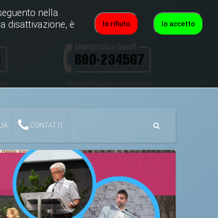
roseguento nella
a disattivazione, è
Io rifiuto
Io accetto
ulare
Numeri verdi gratuiti anche da cellulare
QUA
CONTATTI