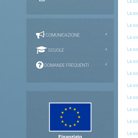
La so
La so
La so
COMUNICAZIONE
La so
La so
SCUOLE
La so
DOMANDE FREQUENTI
La so
La so
La so
La so
La so
La so