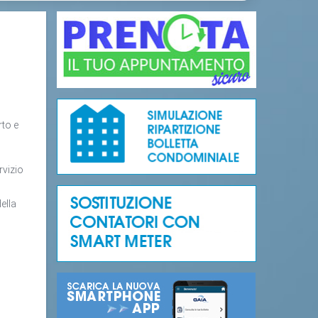
rto e
rvizio
ella