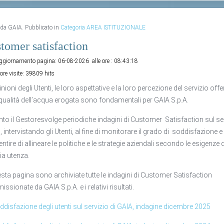
o da GAIA. Pubblicato in
Categoria AREA ISTITUZIONALE
tomer satisfaction
aggiornamento pagina:
06-08-2026
alle ore :
08:43:18
ore visite:
39809 hits
nioni degli Utenti, le loro aspettative e la loro percezione del servizio offe
 qualità dell’acqua erogata sono fondamentali per GAIA S.p.A.
nto il Gestoresvolge periodiche indagini di Customer Satisfaction sul se
, intervistando gli Utenti, al fine di monitorare il grado di soddisfazione e
ntire di allineare le politiche e le strategie aziendali secondo le esigenze d
ia utenza.
esta pagina sono archiviate tutte le indagini di Customer Satisfaction
ssionate da GAIA S.p.A. e i relativi risultati.
ddisfazione degli utenti sul servizio di GAIA, indagine dicembre 2025