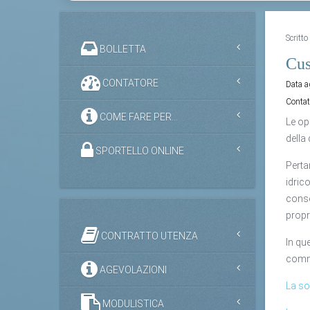
Scritt
BOLLETTA
Cus
CONTATORE
Data 
Contat
COME FARE PER...
Le opi
della
SPORTELLO ONLINE
Perta
idrico
conse
propr
CONTRATTO UTENZA
In qu
commi
AGEVOLAZIONI
La so
MODULISTICA