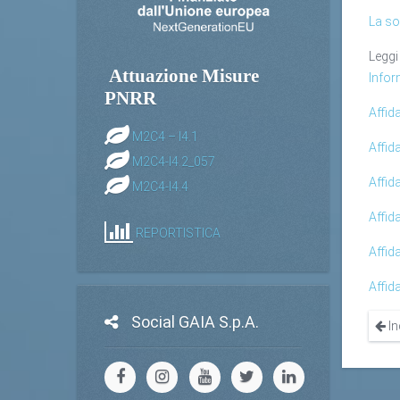
La so
Leggi
Attuazione Misure
Infor
PNRR
Affid
M2C4 – I4.1
Affid
M2C4-I4.2_057
Affid
M2C4-I4.4
Affid
REPORTISTICA
Affid
Affid
Social GAIA S.p.A.
In