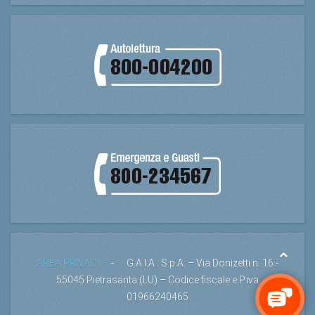
AREA PRIVACY
- G.A.I.A . S.p.A. – Via Donizetti n. 16 -
55045 Pietrasanta (LU) – Codice fiscale e P.iva
01966240465