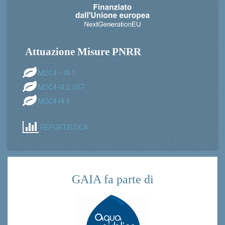
Attuazione Misure PNRR
M2C4 – I4.1
M2C4-I4.2_057
M2C4-I4.4
REPORTISTICA
GAIA fa parte di