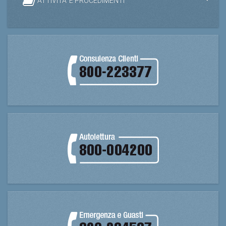
ATTIVITA' E PROCEDIMENTI