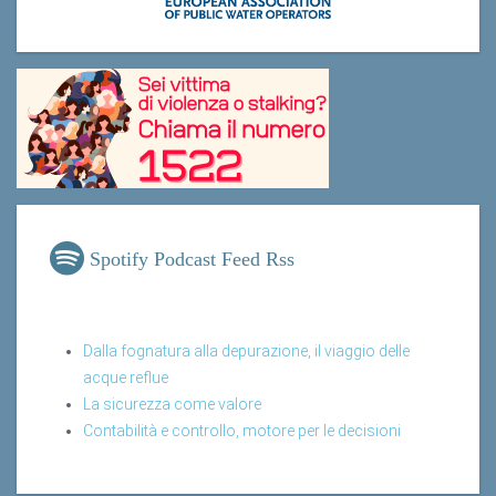
Spotify Podcast Feed Rss
Dalla fognatura alla depurazione, il viaggio delle
acque reflue
La sicurezza come valore
Contabilità e controllo, motore per le decisioni