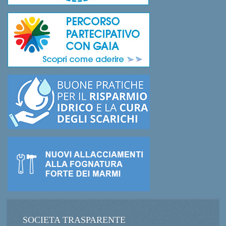
SOCIETA TRASPARENTE