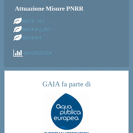
Attuazione Misure PNRR
M2C4 – I4.1
M2C4-I4.2_057
M2C4-I4.4
REPORTISTICA
GAIA fa parte di