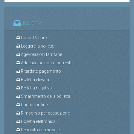
BOLLETTA
Come Pagare
Leggere la bolletta
Agevolazioni tariffarie
Addebito su conto corrente
Ritardato pagamento
Bolletta elevata
Bolletta negativa
Smarrimento della bolletta
Pagare on line
Rimborso per cessazione
Bolletta elettronica
Deposito cauzionale