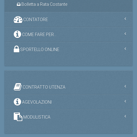
Bolletta a Rata Costante
CONTATORE
COME FARE PER...
SPORTELLO ONLINE
CONTRATTO UTENZA
AGEVOLAZIONI
MODULISTICA