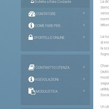
La di
Bolletta a Rata Costante
stimo
versi
CONTATORE
norma
lettur
COME FARE PER...
La nu
SPORTELLO ONLINE
di im
la sca
fogna
Chiara
CONTRATTO UTENZA
(autol
mostr
AGEVOLAZIONI
segue
utilit
MODULISTICA
Socie
Un ut