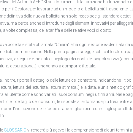
rettiva dell’Autorità AEEGSI sui documenti di fatturazione ha funzionato 
lo per il Gestore per lavorare ad un modello di bolletta più trasparente. L
one definitiva della nuova bolletta non solo recepisce gli standard dettati 
tiva, ma cerca anche di introdurre degli elementi innovativi per alleggerir
a, a volte complessa, della tariffa e delle relative voci di costo.
ova bolletta è stata chiamata “Chiara” e ha ogni sezione evidenziata da 
mediata comprensione. Nella prima pagina si legge subito il totale da pa
denza, a seguire è indicato il riepilogo dei costi dei singoli servizi (acqua
tura, depurazione..), che vanno a comporre il totale.
, inoltre, riporta il dettaglio delle letture del contatore, indicandone il tipo
ettura, lettura del letturista, lettura stimata..) e la data, e un sintetico graf
a all'utente come sono variati i suoi consumi negli ultimi anni. Nelle pag
nti c'è il dettaglio dei consumi, le risposte alle domande più frequenti e al
à, come l'indicazione delle fasce orarie migliori per recarsi agli sportelli de
tà.
ile
GLOSSARIO
vi renderà più agevoli la comprensione di alcuni termini a 