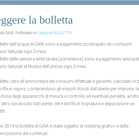
ggere la bolletta
o da GAIA. Pubblicato in
Categoria BOLLETTA
llette dell’acqua di GAIA sono a pagamento posticipato ed i consumi
no fatturati ogni 3 mesi.
llette delle utenze a lente tarata (a limitatore) sono a pagamento anticipa
no fatturati al titolare dell'utenza ogni 3 mesi.
llette, oltre all'ammontare dei consumi effettuati e garantiti, calcolato in
tariffe in vigore, comprendono gli importi dovuti dall'utente per imposte, t
 fissa degli apparecchi di misura e controllo ed eventuali penalità, arretra
'altro sia dovuto dall'utente, oltre tariffa di fognatura e depurazione se
tti.
io 2014 la bolletta di GAIA è stata oggetto di restyling grafico e della
anizzazione dei contenuti.