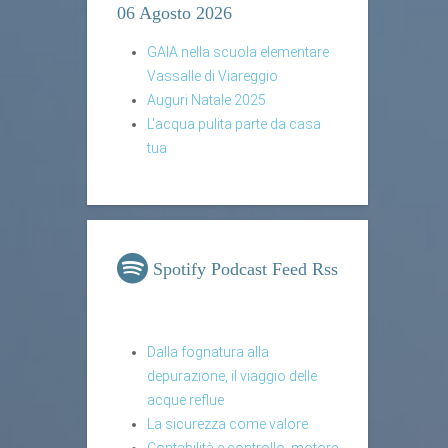
06 Agosto 2026
GAIA nella scuola elementare
Vassalle di Viareggio
Auguri Natale 2025
L'acqua pulita parte da casa
tua
Spotify Podcast Feed Rss
Dalla fognatura alla
depurazione, il viaggio delle
acque reflue
La sicurezza come valore