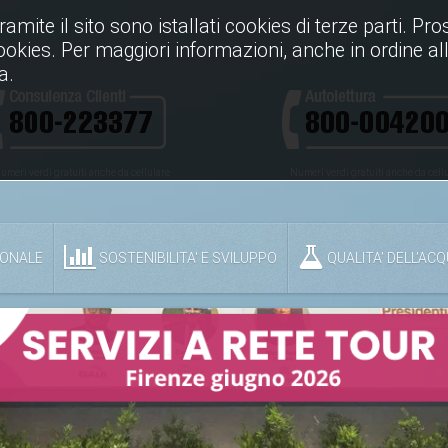
Tramite il sito sono istallati cookies di terze parti. P
cookies. Per maggiori informazioni, anche in ordine all
a.
umeri verdi gratuiti anche da cellulare
Numeri verdi gratuiti anche da cell
IONALE
SOSTENIBILITA' E SVILUPPO
QUALITA’ DELL’AC