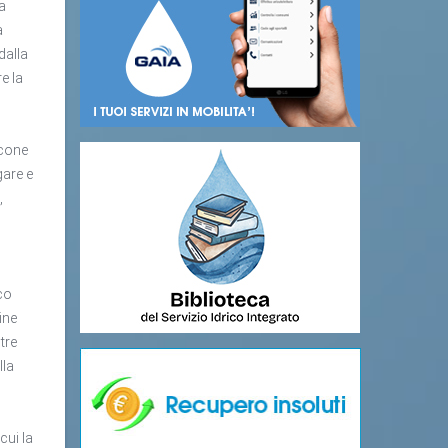
da
a
dalla
e la
icone
gare e
,
ico
ine
tre
lla
cui la