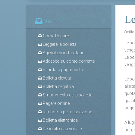
Le
BOLLETTA
Scritt
Come Pagare
Le bo
Leggere la bolletta
vengo
Agevolazioni tariffarie
Le bo
Addebito su conto corrente
vengo
Ritardato pagamento
Bolletta elevata
Le bo
alle 
Bolletta negativa
quota
Smarrimento della bolletta
quant
Pagare on line
sogge
Rimborso per cessazione
Bolletta elettronica
A lugl
Deposito cauzionale
riorg