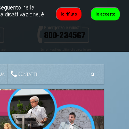
roseguento nella
a disattivazione, è
Io rifiuto
Io accetto
ulare
Numeri verdi gratuiti anche da cellulare
QUA
CONTATTI