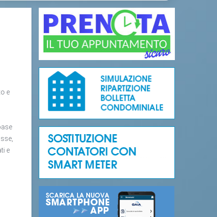
to e
 base
asse,
ti e