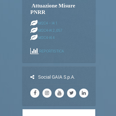
Attuazione Misure
PNRR
M2C4 – I4.1
M2C4-I4.2_057
M2C4-I4.4
REPORTISTICA
Social GAIA S.p.A.