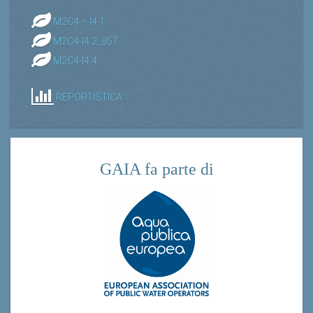
M2C4 – I4.1
M2C4-I4.2_057
M2C4-I4.4
REPORTISTICA
GAIA fa parte di