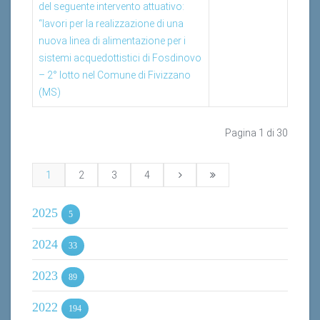
del seguente intervento attuativo:
“lavori per la realizzazione di una
nuova linea di alimentazione per i
sistemi acquedottistici di Fosdinovo
– 2° lotto nel Comune di Fivizzano
(MS)
Pagina 1 di 30
1
2
3
4
2025
5
2024
33
2023
89
2022
194