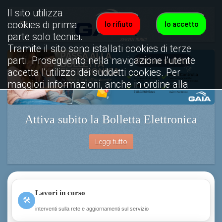
Il sito utilizza
cookies di prima
Io rifiuto
Io accetto
parte solo tecnici.
Tramite il sito sono istallati cookies di terze
parti. Proseguento nella navigazione l'utente
accetta l'utilizzo dei suddetti cookies. Per
maggiori informazioni, anche in ordine alla
disattivazione, è possibile consultare
l'informativa cookies completa.
Attiva subito la Bolletta Elettronica
Visualizza informativa completa.
Leggi tutto
Lavori in corso
🛠
interventi sulla rete e aggiornamenti sul servizio