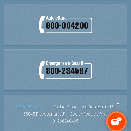
AREA PRIVACY
- G.A.I.A . S.p.A. – Via Donizetti n. 16 -
55045 Pietrasanta (LU) – Codice fiscale e P.iva
01966240465