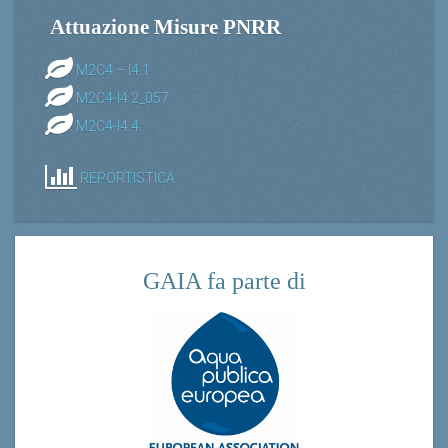
Attuazione Misure PNRR
M2C4 – I4.1
M2C4-I4.2_057
M2C4-I4.4
REPORTISTICA
GAIA fa parte di