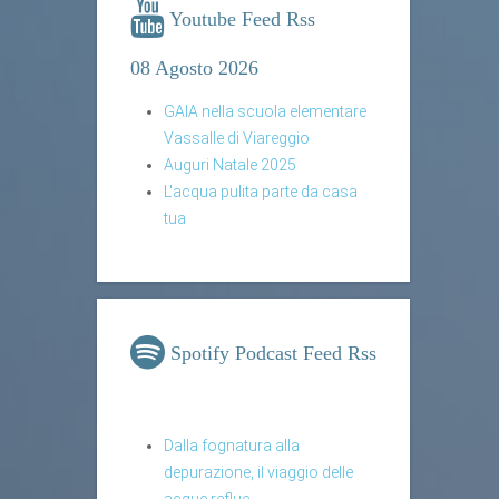
Youtube Feed Rss
08 Agosto 2026
GAIA nella scuola elementare
Vassalle di Viareggio
Auguri Natale 2025
L'acqua pulita parte da casa
tua
Spotify Podcast Feed Rss
Dalla fognatura alla
depurazione, il viaggio delle