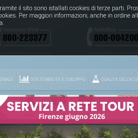
Tramite il sito sono istallati cookies di terze parti. P
cookies. Per maggiori informazioni, anche in ordine all
a.
umeri verdi gratuiti anche da cellulare
Numeri verdi gratuiti anche da cell
IONALE
SOSTENIBILITA' E SVILUPPO
QUALITA’ DELL’AC