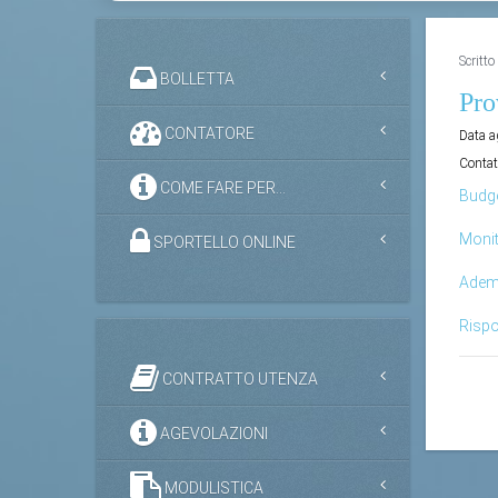
Scritt
BOLLETTA
Pro
CONTATORE
Data 
Contat
COME FARE PER...
Budge
Monit
SPORTELLO ONLINE
Ademp
Rispo
CONTRATTO UTENZA
AGEVOLAZIONI
MODULISTICA