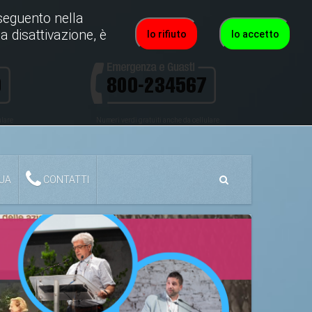
roseguento nella
a disattivazione, è
Io rifiuto
Io accetto
ulare
Numeri verdi gratuiti anche da cellulare
QUA
CONTATTI