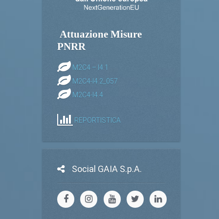
Attuazione Misure
PNRR
M2C4 – I4.1
M2C4-I4.2_057
M2C4-I4.4
REPORTISTICA
Social GAIA S.p.A.