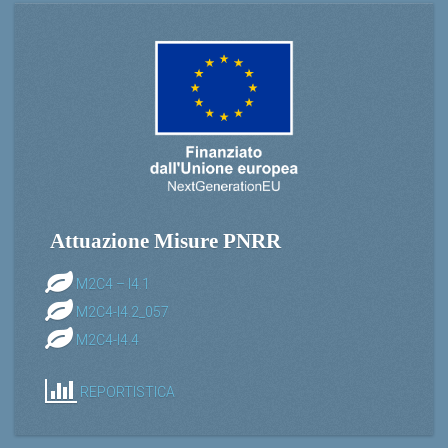
Attuazione Misure PNRR
M2C4 – I4.1
M2C4-I4.2_057
M2C4-I4.4
REPORTISTICA