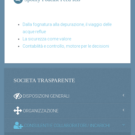
Dalla fognatura alla depurazione, il viaggio delle
acque reflue
La sicurezza come valore
Contabilità e controllo, motore per le decisioni
SOCIETA TRASPARENTE
DISPOSIZIONI GENERALI
ORGANIZZAZIONE
CONSULENTI E COLLABORATORI / INCARICHI