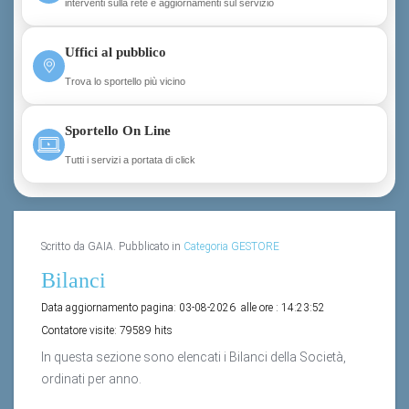
Uffici al pubblico
Trova lo sportello più vicino
Sportello On Line
Tutti i servizi a portata di click
Scritto da GAIA. Pubblicato in
Categoria GESTORE
Bilanci
Data aggiornamento pagina:
03-08-2026
alle ore :
14:23:52
Contatore visite:
79589 hits
In questa sezione sono elencati i Bilanci della Società,
ordinati per anno.
I documenti sono forniti in formato
PDF
. Per la