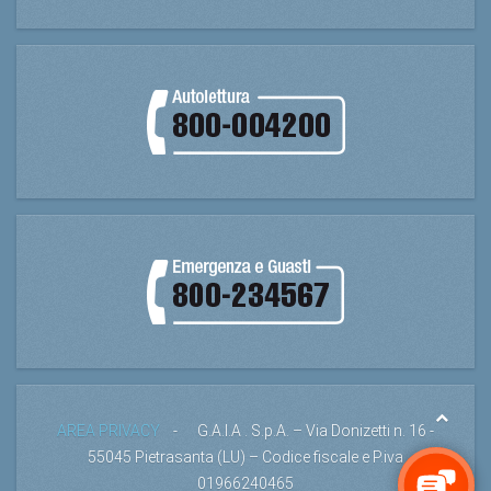
AREA PRIVACY
- G.A.I.A . S.p.A. – Via Donizetti n. 16 -
55045 Pietrasanta (LU) – Codice fiscale e P.iva
01966240465