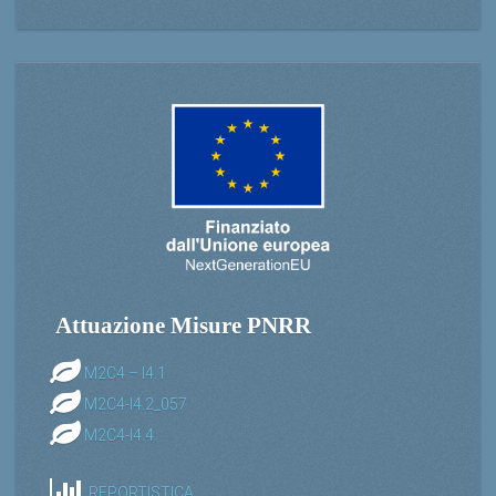
Attuazione Misure PNRR
M2C4 – I4.1
M2C4-I4.2_057
M2C4-I4.4
REPORTISTICA