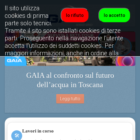
Il sito utilizza
cookies di prima
Io rifiuto
Io accetto
parte solo tecnici.
Tramite il sito sono istallati cookies di terze
parti. Proseguento nella navigazione l'utente
accetta l'utilizzo dei suddetti cookies. Per
maggiori informazioni, anche in ordine alla
disattivazione, è possibile consultare
l'informativa cookies completa.
Attiva subito la Bolle
Visualizza informativa completa.
Leggi tutto
Lavori in corso
🛠
interventi sulla rete e aggiornamenti sul servizio