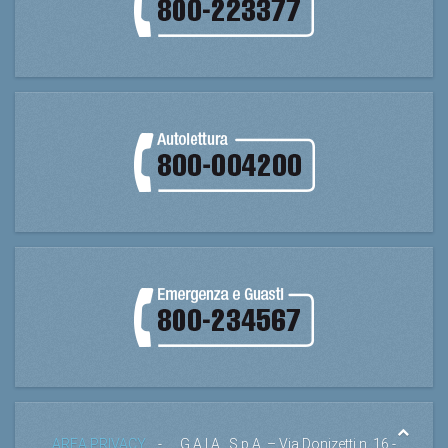
AREA PRIVACY
- G.A.I.A . S.p.A. – Via Donizetti n. 16 -