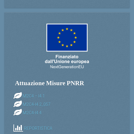
Attuazione Misure PNRR
M2C4 – I4.1
M2C4-I4.2_057
M2C4-I4.4
REPORTISTICA