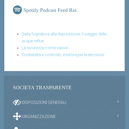
Spotify Podcast Feed Rss
Dalla fognatura alla depurazione, il viaggio delle
acque reflue
La sicurezza come valore
Contabilità e controllo, motore per le decisioni
SOCIETA TRASPARENTE
DISPOSIZIONI GENERALI
ORGANIZZAZIONE