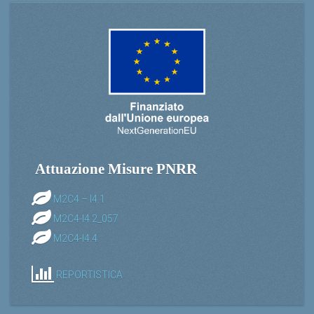
Attuazione Misure PNRR
M2C4 – I4.1
M2C4-I4.2_057
M2C4-I4.4
REPORTISTICA