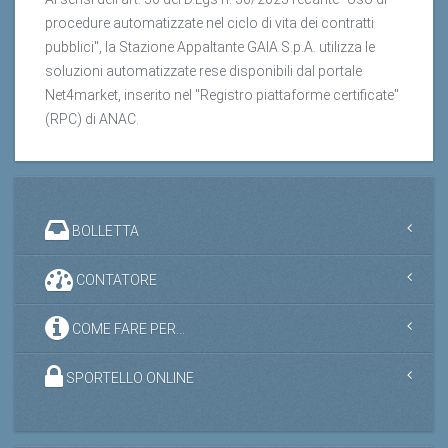
procedure automatizzate nel ciclo di vita dei contratti
pubblici", la Stazione Appaltante GAIA S.p.A. utilizza le
soluzioni automatizzate rese disponibili dal portale
Net4market, inserito nel "Registro piattaforme certificate"
(RPC) di ANAC.
BOLLETTA
CONTATORE
COME FARE PER...
SPORTELLO ONLINE