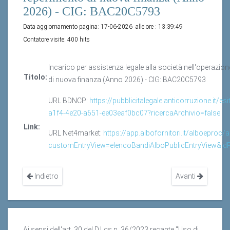
2026) - CIG: BAC20C5793
Data aggiornamento pagina:
17-06-2026
alle ore :
13:39:49
Contatore visite:
400 hits
Incarico per assistenza legale alla società nell'operazio
Titolo:
di nuova finanza (Anno 2026) - CIG: BAC20C5793
URL BDNCP:
https://pubblicitalegale.anticorruzione.it/es
a1f4-4e20-a651-ee03eaf0bc07?ricercaArchivio=false
Link:
URL Net4market:
https://app.albofornitori.it/alboeproc/
customEntryView=elencoBandiAlboPublicEntryView&id
Indietro
Avanti
Ai sensi dell'art. 30 del D.Lgs n. 36/2023 recante "Uso di