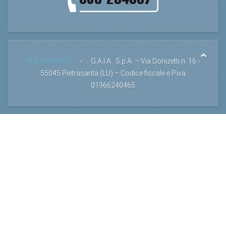
AREA PRIVACY
- G.A.I.A . S.p.A. – Via Donizetti n. 16 -
55045 Pietrasanta (LU) – Codice fiscale e P.iva
01966240465