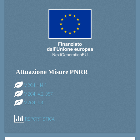
Attuazione Misure PNRR
M2C4 – I4.1
M2C4-I4.2_057
M2C4-I4.4
REPORTISTICA