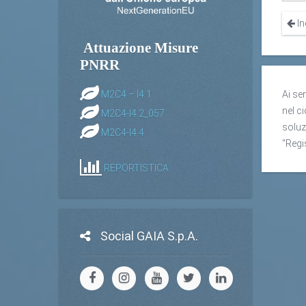
In
Attuazione Misure
PNRR
M2C4 – I4.1
Ai se
nel ci
M2C4-I4.2_057
soluz
M2C4-I4.4
"Regi
REPORTISTICA
Social GAIA S.p.A.