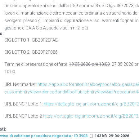
un unico operatore ai sensi dell’art. 59 comma 3 del D.lgs. 36/2023, d
lavori di manutenzione elettromeccanica ordinaria e straordinaria da
svolgersi presso gli impianti di depurazione e i sollevamenti fognari in
gestione a GAIA S.p.A., suddivisa in n. 2 lotti
o:
CIG LOTTO 1: BB20F2EFAE
CIG LOTTO 2: BB20F2F086
Termine di presentazione offerte:
19.05.2026 ore 10:00
27.05.2026 or
10:00.
URL Net4market:
https://app.albofornitori.it/alboeproc/albo_gaiaspa
customEntryView=elencoBandiAlboPublicEntryView&idProcedura=4
URL BDNCP Lotto 1:
https://dettaglio-cig.anticorruzione.it/cig/BB20
URL BDNCP Lotto 2:
https://dettaglio-cig.anticorruzione.it/cig/BB20F
ati:
vviso di indizione procedura negoziata - ID 3903
[ ]
143 kB
29-04-2026