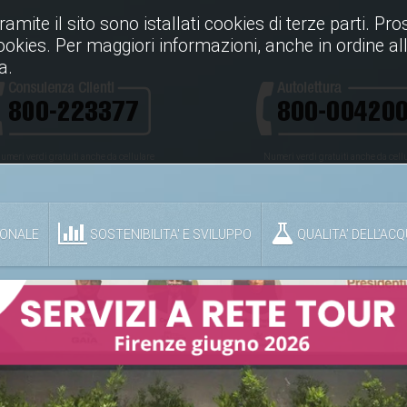
Tramite il sito sono istallati cookies di terze parti. P
cookies. Per maggiori informazioni, anche in ordine all
a.
umeri verdi gratuiti anche da cellulare
Numeri verdi gratuiti anche da cell
IONALE
SOSTENIBILITA' E SVILUPPO
QUALITA’ DELL’AC