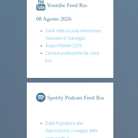
Youtube Feed Rss
08 Agosto 2026
GAIA nella scuola elementare
Vassalle di Viareggio
Auguri Natale 2025
L'acqua pulita parte da casa
tua
Spotify Podcast Feed Rss
Dalla fognatura alla
depurazione, il viaggio delle