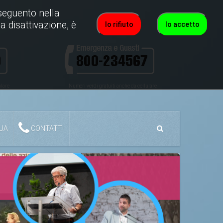
roseguento nella
a disattivazione, è
Io rifiuto
Io accetto
ulare
Numeri verdi gratuiti anche da cellulare
QUA
CONTATTI