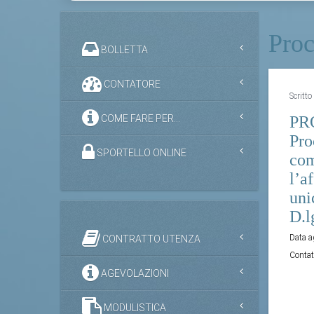
Proc
BOLLETTA
CONTATORE
Scritt
COME FARE PER...
PR
Pro
SPORTELLO ONLINE
com
l’a
uni
D.l
Data 
CONTRATTO UTENZA
Contat
AGEVOLAZIONI
MODULISTICA