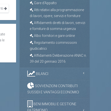
Gare d'Appalto
nti
Atti relativi alla programmazione
di lavori, opere, servizi e forniture
Affidamenti diretti di lavori, servizi
e forniture di somma urgenza
zate
Albo fornitori e gare online
a le
Regolamento commissioni
giudicatrici
Affidamenti Deliberazione ANAC n.
39 del 20 gennaio 2016
BILANCI
SOVVENZIONI CONTRIBUTI
SUSSIDI E VANTAGGI ECONOMICI
BENI IMMOBILI E GESTIONE
PATRIMONIO