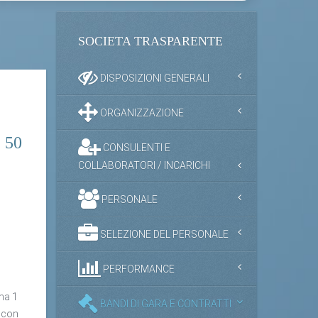
SOCIETA TRASPARENTE
DISPOSIZIONI GENERALI
ORGANIZZAZIONE
-
. 50
CONSULENTI E
COLLABORATORI / INCARICHI
PERSONALE
SELEZIONE DEL PERSONALE
PERFORMANCE
ma 1
BANDI DI GARA E CONTRATTI
o con