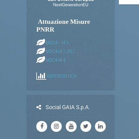
Attuazione Misure
PNRR
M2C4 – I4.1
M2C4-I4.2_057
M2C4-I4.4
REPORTISTICA
Social GAIA S.p.A.