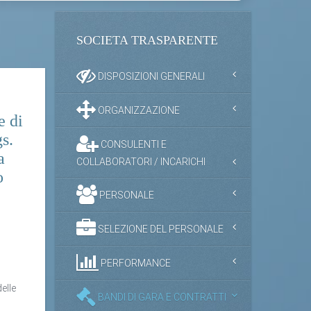
SOCIETA TRASPARENTE
DISPOSIZIONI GENERALI
ORGANIZZAZIONE
e di
gs.
CONSULENTI E
a
COLLABORATORI / INCARICHI
o
PERSONALE
SELEZIONE DEL PERSONALE
PERFORMANCE
i
delle
BANDI DI GARA E CONTRATTI