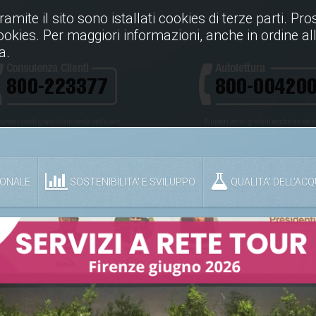
Tramite il sito sono istallati cookies di terze parti. P
cookies. Per maggiori informazioni, anche in ordine all
a.
umeri verdi gratuiti anche da cellulare
Numeri verdi gratuiti anche da cell
IONALE
SOSTENIBILITA' E SVILUPPO
QUALITA’ DELL’AC