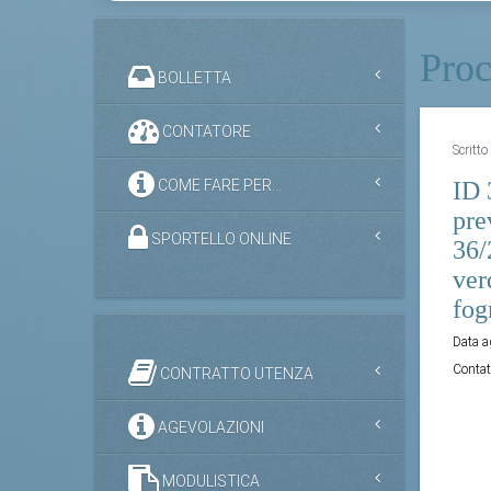
Proc
BOLLETTA
CONTATORE
Scritt
COME FARE PER...
ID 
pre
SPORTELLO ONLINE
36/
ver
fog
Data 
Contat
CONTRATTO UTENZA
AGEVOLAZIONI
MODULISTICA