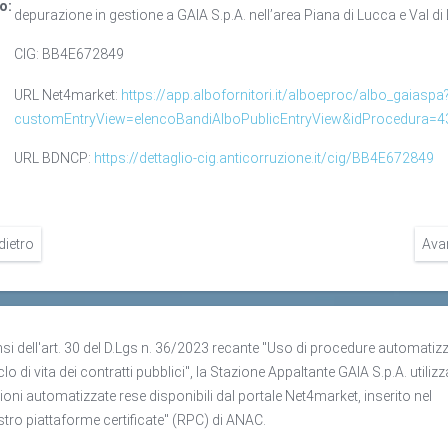
o:
depurazione in gestione a GAIA S.p.A. nell’area Piana di Lucca e Val di
CIG: BB4E672849
URL Net4market:
https://app.albofornitori.it/alboeproc/albo_gaiaspa
customEntryView=elencoBandiAlboPublicEntryView&idProcedura=4
URL BDNCP:
https://dettaglio-cig.anticorruzione.it/cig/BB4E672849
dietro
Ava
nsi dell'art. 30 del D.Lgs n. 36/2023 recante "Uso di procedure automatiz
clo di vita dei contratti pubblici", la Stazione Appaltante GAIA S.p.A. utilizz
ioni automatizzate rese disponibili dal portale Net4market, inserito nel
stro piattaforme certificate" (RPC) di ANAC.