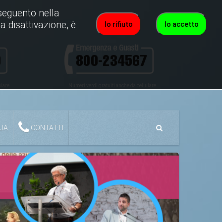
roseguento nella
a disattivazione, è
Io rifiuto
Io accetto
ulare
Numeri verdi gratuiti anche da cellulare
QUA
CONTATTI