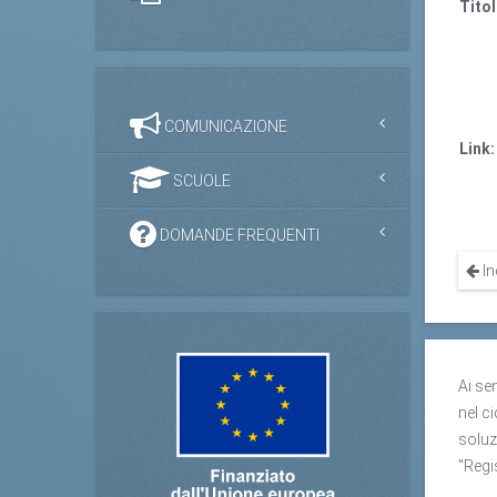
Titol
COMUNICAZIONE
Link:
SCUOLE
DOMANDE FREQUENTI
In
Ai se
nel ci
soluz
"Regi