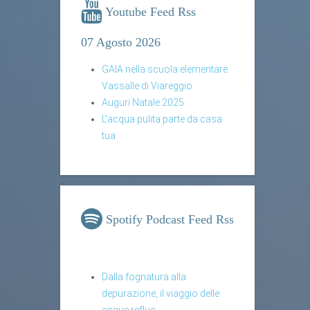
Youtube Feed Rss
07 Agosto 2026
GAIA nella scuola elementare
Vassalle di Viareggio
Auguri Natale 2025
L'acqua pulita parte da casa
tua
Spotify Podcast Feed Rss
Dalla fognatura alla
depurazione, il viaggio delle