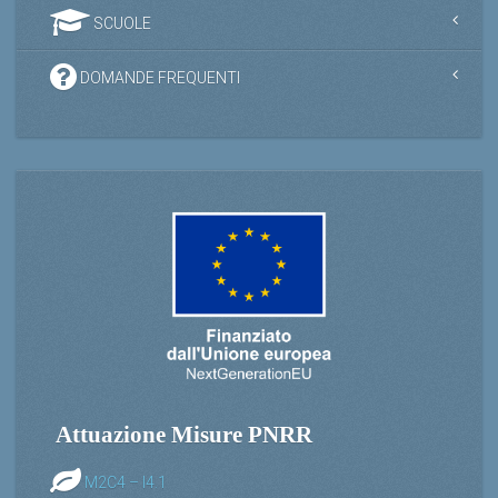
SCUOLE
DOMANDE FREQUENTI
Attuazione Misure PNRR
M2C4 – I4.1
M2C4-I4.2_057