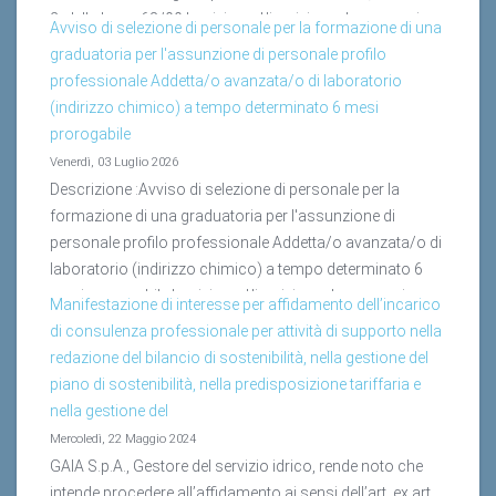
2, della legge 68/99.Iscrizione :L’iscrizione deve avvenire
Avviso di selezione di personale per la formazione di una
perentoriamente (a pena di esclusione) entro e non oltre
graduatoria per l'assunzione di personale profilo
le ore 12:00 del giorno 31/08/2026 con...
Leggi tutto...
professionale Addetta/o avanzata/o di laboratorio
(indirizzo chimico) a tempo determinato 6 mesi
prorogabile
Venerdì, 03 Luglio 2026
Descrizione :Avviso di selezione di personale per la
formazione di una graduatoria per l'assunzione di
personale profilo professionale Addetta/o avanzata/o di
laboratorio (indirizzo chimico) a tempo determinato 6
mesi prorogabile.Iscrizione :L'iscrizione deve avvenire
Manifestazione di interesse per affidamento dell’incarico
perentoriamente (a pena di esclusione) entro e non oltre
di consulenza professionale per attività di supporto nella
le ore 12.00 del giorno 16/07/2026 con una delle...
Leggi
redazione del bilancio di sostenibilità, nella gestione del
tutto...
piano di sostenibilità, nella predisposizione tariffaria e
nella gestione del
Mercoledì, 22 Maggio 2024
GAIA S.p.A., Gestore del servizio idrico, rende noto che
intende procedere all’affidamento ai sensi dell’art. ex art.