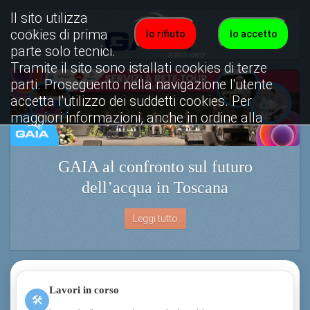
Il sito utilizza
cookies di prima
Io rifiuto
Io accetto
parte solo tecnici.
Tramite il sito sono istallati cookies di terze
parti. Proseguento nella navigazione l'utente
accetta l'utilizzo dei suddetti cookies. Per
maggiori informazioni, anche in ordine alla
disattivazione, è possibile consultare
l'informativa cookies completa.
Attiv
Visualizza informativa completa.
Lavori in corso
🛠
interventi sulla rete e aggiornamenti sul servizio