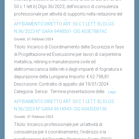
50 c.1 lett.b) Dlgs 36/2023, dell’incarico di consulenza
professionale per attività di supporto nella redazione del
bilancio di sostenibilità, nella gestione del piano di
AFFIDAMENTO DIRETTO ART. 50 C.1 LETT. B) D.LGS
sostenibilità, nella predisposizione tariffaria e nella
N.36/2023 N° GARA 9498501- CIG A03E7887AC
gestione del cruscotto...
Leggi tutto...
Giovedì, 01 Febbraio 2024
Titolo: Incarico di Coordinamento della Sicurezza in fase
di Progettazione ed Esecuzione per lavori di carpenteria
metallica, relining e manutenzione civile ed
elettromeccanica delle reti e degli impianti di fognatura e
depurazione della Lunigiana Importo: € 62.798,81
Descrizione: Contratto di appalto del 19/01/2024
Categoria: Servizi Termine presentazione delle...
Leggi
tutto...
AFFIDAMENTO DIRETTO ART. 50 C.1 LETT. B) D.LGS
N.36/2023 N° GARA 9514943- CIG A0435D0136
Giovedì, 01 Febbraio 2024
Titolo: Incarico professionale per un’attività di
consulenza per il coordinamento, l’indirizzo e la
pianificazione del Progetto Strategico Costa (PSC).