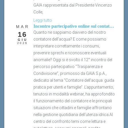
GAIA rappresentata dal Presidente Vincenzo
Colle,
Leggi tutto
Incontro partecipativo online sul contatore dell'acqua
MAR
Quanto ne sappiamo davvero del nostro
16
contatore dell’acqua? E come possiamo
GIU
2026
interpretare correttamente i consumi,
prevenire sprechi e riconoscere eventuali
anomalie? Oggi si è svolto il 12° incontro del
percorso partecipativo “Trasparenza e
Condivisione”, promosso da GAIA S.p.A.,
dedicato al tema “Contatore dell'acqua: guida
pratica per utenti e famiglie”. L’appuntamento,
tenutosi in modalità webinar, ha approfondito
il funzionamento del contatore e le principali
situazioni che cittadini e famiglie affrontano
nella gestione quotidiana dell’utenza idrica.Al
centro del confronto temi come lettura e
autolettura, consumi anomali, perdite