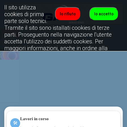
Il sito utilizza
cookies di prima
Io rifiuto
Io accetto
parte solo tecnici.
Tramite il sito sono istallati cookies di terze
parti. Proseguento nella navigazione l'utente
accetta l'utilizzo dei suddetti cookies. Per
maggiori informazioni, anche in ordine alla
disattivazione, è possibile consultare
l'informativa cookies completa.
Attiva subito la Bolletta Elettronica
Visualizza informativa completa.
Leggi tutto
Lavori in corso
🛠
interventi sulla rete e aggiornamenti sul servizio