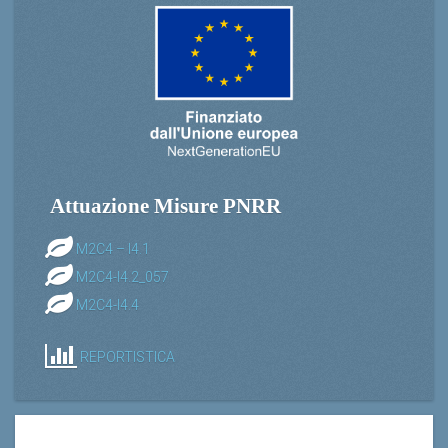
Attuazione Misure PNRR
M2C4 – I4.1
M2C4-I4.2_057
M2C4-I4.4
REPORTISTICA
GAIA fa parte di