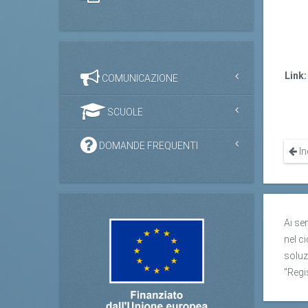
Link:
COMUNICAZIONE
SCUOLE
DOMANDE FREQUENTI
In
Ai se
nel ci
soluz
"Regi