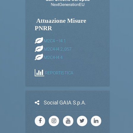
Attuazione Misure
PNRR
M2C4 – I4.1
M2C4-I4.2_057
M2C4-I4.4
REPORTISTICA
Social GAIA S.p.A.