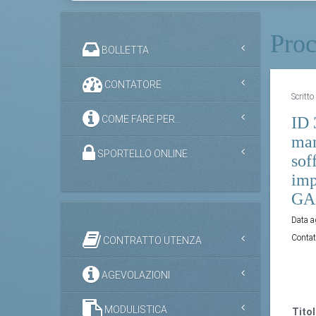
Proc
BOLLETTA
CONTATORE
Scritt
COME FARE PER...
ID 
man
SPORTELLO ONLINE
sof
imp
GAI
Data 
Contat
CONTRATTO UTENZA
AGEVOLAZIONI
MODULISTICA
Titol