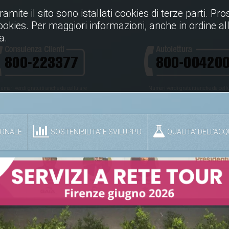
Tramite il sito sono istallati cookies di terze parti. P
cookies. Per maggiori informazioni, anche in ordine all
a.
umeri verdi gratuiti anche da cellulare
Numeri verdi gratuiti anche da cell
IONALE
SOSTENIBILITA' E SVILUPPO
QUALITA’ DELL’AC