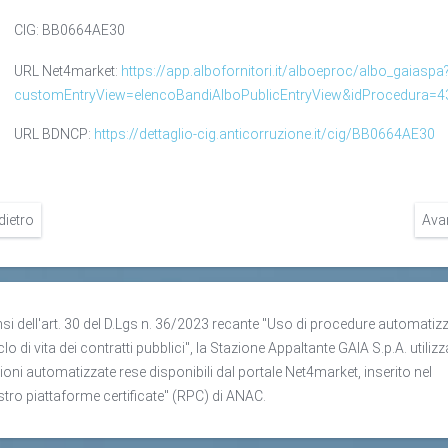
CIG: BB0664AE30
URL Net4market:
https://app.albofornitori.it/alboeproc/albo_gaiaspa
customEntryView=elencoBandiAlboPublicEntryView&idProcedura=4
URL BDNCP:
https://dettaglio-cig.anticorruzione.it/cig/BB0664AE30
dietro
Ava
nsi dell'art. 30 del D.Lgs n. 36/2023 recante "Uso di procedure automatiz
clo di vita dei contratti pubblici", la Stazione Appaltante GAIA S.p.A. utilizz
ioni automatizzate rese disponibili dal portale Net4market, inserito nel
stro piattaforme certificate" (RPC) di ANAC.