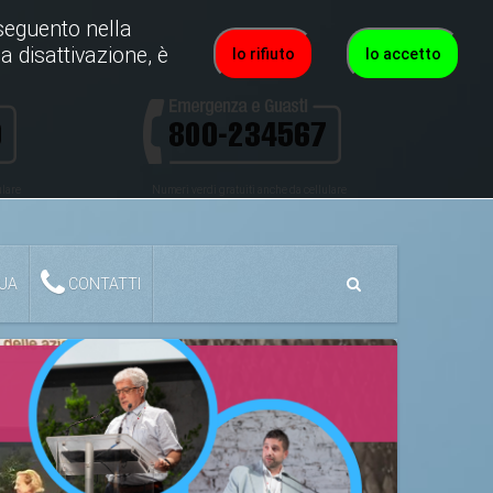
roseguento nella
a disattivazione, è
Io rifiuto
Io accetto
ulare
Numeri verdi gratuiti anche da cellulare
QUA
CONTATTI