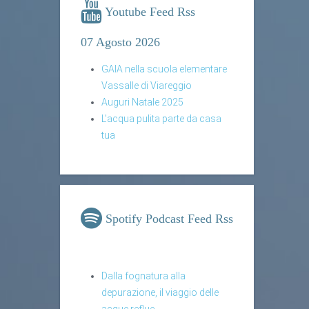
Youtube Feed Rss
07 Agosto 2026
GAIA nella scuola elementare
Vassalle di Viareggio
Auguri Natale 2025
L'acqua pulita parte da casa
tua
Spotify Podcast Feed Rss
Dalla fognatura alla
depurazione, il viaggio delle