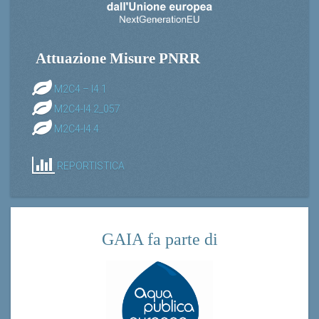
Attuazione Misure PNRR
M2C4 – I4.1
M2C4-I4.2_057
M2C4-I4.4
REPORTISTICA
GAIA fa parte di