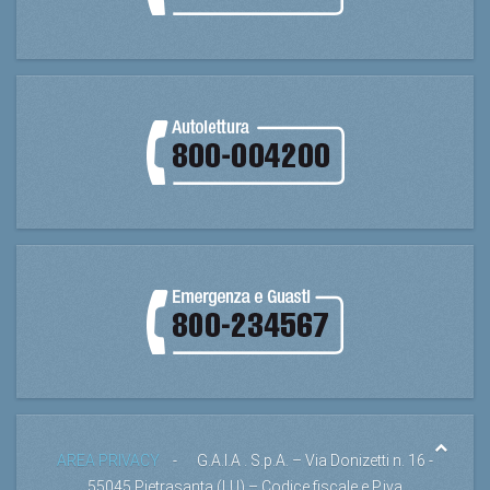
AREA PRIVACY
- G.A.I.A . S.p.A. – Via Donizetti n. 16 -
55045 Pietrasanta (LU) – Codice fiscale e P.iva