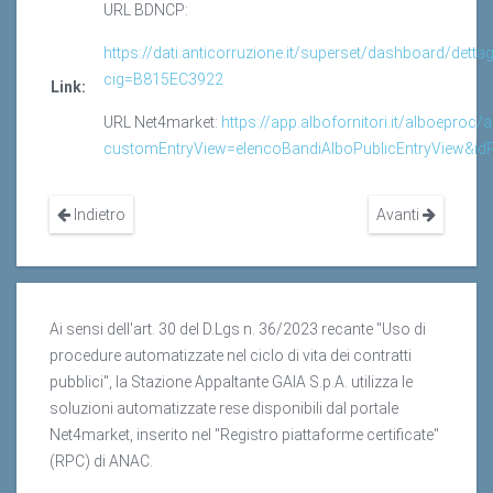
URL BDNCP:
https://dati.anticorruzione.it/superset/dashboard/dettag
cig=B815EC3922
Link:
URL Net4market:
https://app.albofornitori.it/alboeproc/
customEntryView=elencoBandiAlboPublicEntryView&id
Indietro
Avanti
Ai sensi dell'art. 30 del D.Lgs n. 36/2023 recante "Uso di
procedure automatizzate nel ciclo di vita dei contratti
pubblici", la Stazione Appaltante GAIA S.p.A. utilizza le
soluzioni automatizzate rese disponibili dal portale
Net4market, inserito nel "Registro piattaforme certificate"
(RPC) di ANAC.