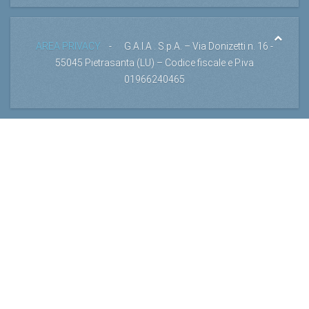
AREA PRIVACY
- G.A.I.A . S.p.A. – Via Donizetti n. 16 -
55045 Pietrasanta (LU) – Codice fiscale e P.iva
01966240465