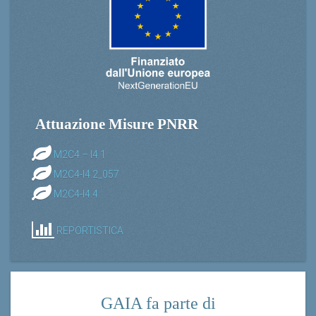
Attuazione Misure PNRR
M2C4 – I4.1
M2C4-I4.2_057
M2C4-I4.4
REPORTISTICA
GAIA fa parte di