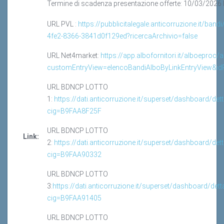
Termine di scadenza presentazione offerte: 10/03/2026 
URL PVL :
https://pubblicitalegale.anticorruzione.it/ban
4fe2-8366-3841d0f129ed?ricercaArchivio=false
URL Net4market:
https://app.albofornitori.it/alboeproc/
customEntryView=elencoBandiAlboByLinkEntryView&i
URL BDNCP LOTTO
1:
https://dati.anticorruzione.it/superset/dashboard/dett
cig=B9FAA8F25F
URL BDNCP LOTTO
Link:
2:
https://dati.anticorruzione.it/superset/dashboard/dett
cig=B9FAA90332
URL BDNCP LOTTO
3:
https://dati.anticorruzione.it/superset/dashboard/dett
cig=B9FAA91405
URL BDNCP LOTTO