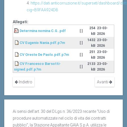
4:
https://dati.anticorruzione.it/superset/dashboard/dett
cig=B9FAA924D8
Allegati:
254
23-03-
Determina nomina C.G..pdf
[ ]
kB
2026
1432
23-03-
CV Eugenio Nania.pdf.p7m
[ ]
kB
2026
251
23-03-
CV Oreste De Paolo.pdf.p7m
[ ]
kB
2026
CV Francesco Barsotti-
2133
23-03-
[ ]
signed.pdf.p7m
kB
2026
Indietro
Avanti
Ai sensi dell'art. 30 del D.Lgs n. 36/2023 recante "Uso di
procedure automatizzate nel ciclo di vita dei contratti
pubblici", la Stazione Appaltante GAIA S.p.A. utilizza le