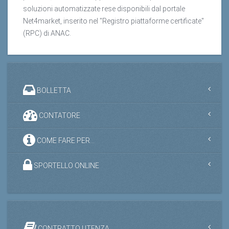
soluzioni automatizzate rese disponibili dal portale
Net4market, inserito nel "Registro piattaforme certificate"
(RPC) di ANAC.
BOLLETTA
CONTATORE
COME FARE PER...
SPORTELLO ONLINE
CONTRATTO UTENZA