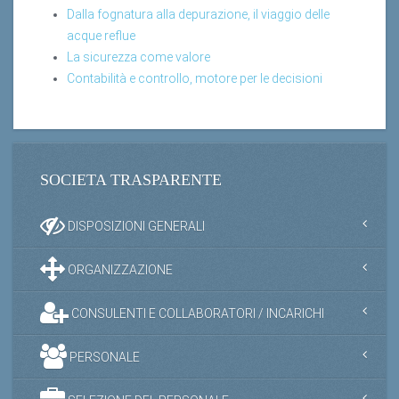
Dalla fognatura alla depurazione, il viaggio delle
acque reflue
La sicurezza come valore
Contabilità e controllo, motore per le decisioni
SOCIETA TRASPARENTE
DISPOSIZIONI GENERALI
ORGANIZZAZIONE
CONSULENTI E COLLABORATORI / INCARICHI
PERSONALE