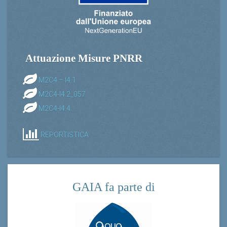
Attuazione Misure PNRR
M2C4 – I4.1
M2C4-I4.2_057
M2C4-I4.4
REPORTISTICA
GAIA fa parte di