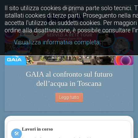
Il sito utilizza
cookies di prima
Io rifiuto
Io accetto
parte solo tecnici.
Tramite il sito sono istallati cookies di terze
parti. Proseguento nella navigazione l'utente
accetta l'utilizzo dei suddetti cookies. Per
maggiori informazioni, anche in ordine alla
disattivazione, è possibile consultare
l'informativa cookies completa.
GAIA al confronto sul futuro
Visualizza informativa completa.
dell’acqua in Toscana
Leggi tutto
Lavori in corso
🛠