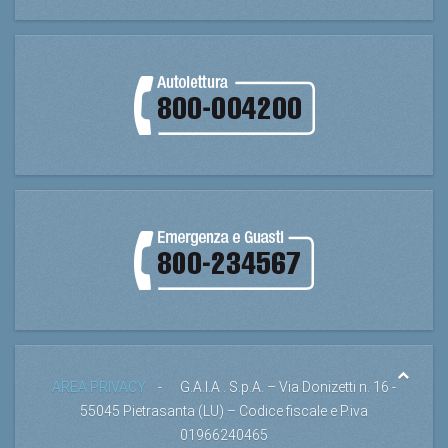
AREA PRIVACY
- G.A.I.A . S.p.A. – Via Donizetti n. 16 -
55045 Pietrasanta (LU) – Codice fiscale e P.iva
01966240465