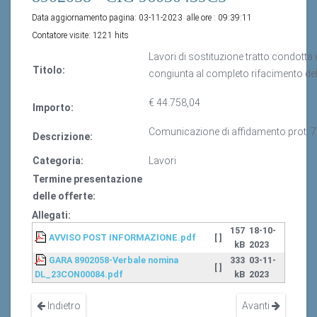
Data aggiornamento pagina:
03-11-2023
alle ore :
09:39:11
Contatore visite:
1221 hits
Lavori di sostituzione tratto condotta
Titolo:
congiunta al completo rifacimento de
€ 44.758,04
Importo:
Comunicazione di affidamento prot. 
Descrizione:
Categoria:
Lavori
Termine presentazione
delle offerte:
Allegati:
157
18-10-
AVVISO POST INFORMAZIONE.pdf
[ ]
kB
2023
GARA 8902058-Verbale nomina
333
03-11-
[ ]
DL_23CON00084.pdf
kB
2023
Indietro
Avanti