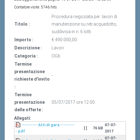
Contatore visite:
5746 hits
Procedura negoziata per lavori di
Titolo :
manutenzione su reti acquedotto,
suddivisa in n. 6 lotti.
Importo :
€ 490.000,00
Descrizione :
Lavori
Categoria :
OG6
Termine
presentazione
-
richieste d'invito
:
Termine
presentazione
05/07/2017 ore 12:00
delle offerte :
Allegati:
---------- Atti di gara ---------
07-07-
[ ]
76 kB
-.pdf
2017
07-07-