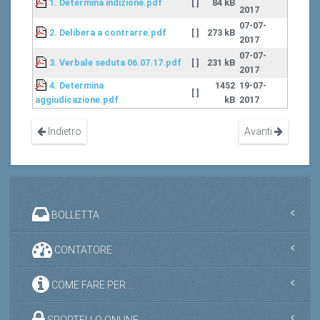
1. Determina indizione.pdf
[ ]
84 kB
2017
07-07-
2. Delibera a contrarre.pdf
[ ]
273 kB
2017
07-07-
3. Verbale seduta 06.07.17.pdf
[ ]
231 kB
2017
4. Determina
1452
19-07-
[ ]
aggiudicazione.pdf
kB
2017
Indietro
Avanti
BOLLETTA
CONTATORE
COME FARE PER...
SPORTELLO ONLINE