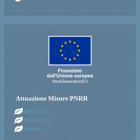
Attuazione Misure PNRR
M2C4 – I4.1
M2C4-I4.2_057
M2C4-I4.4